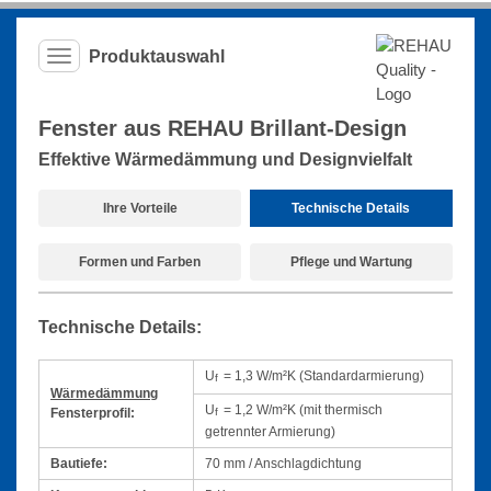
Produktauswahl
Produktauswahl-
Menü
ausklappen
Fenster aus REHAU Brillant-Design
Effektive Wärmedämmung und Designvielfalt
Ihre Vorteile
Technische Details
Formen und Farben
Pflege und Wartung
Technische Details:
U
= 1,3 W/m²K (Standardarmierung)
f
Wärmedämmung
U
= 1,2 W/m²K (mit thermisch
Fensterprofil:
f
getrennter Armierung)
Bautiefe:
70 mm / Anschlagdichtung