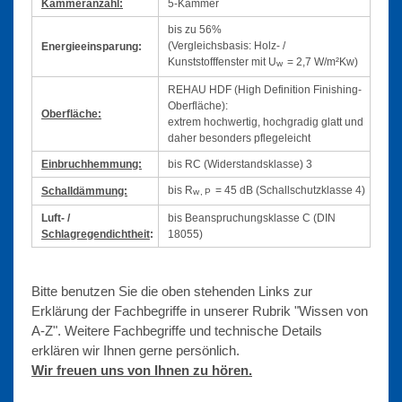
Kammeranzahl:
5-Kammer
bis zu 56%
(Vergleichsbasis: Holz- /
Energieeinsparung:
Kunststofffenster mit U
= 2,7 W/m²Kw)
w
REHAU HDF (High Definition Finishing-
Oberfläche):
Ober­fläche:
extrem hochwertig, hochgradig glatt und
daher besonders pflegeleicht
Einbruch­hemmung:
bis RC (Widerstandsklasse) 3
bis R
= 45 dB (Schallschutzklasse 4)
Schalldämmung:
w,P
Luft- /
bis Beanspruchungsklasse C (DIN
Schlagregendichtheit
:
18055)
Bitte benutzen Sie die oben stehenden Links zur
Erklärung der Fachbegriffe in unserer Rubrik "Wissen von
A-Z". Weitere Fachbegriffe und technische Details
erklären wir Ihnen gerne persönlich.
Wir freuen uns von Ihnen zu hören.